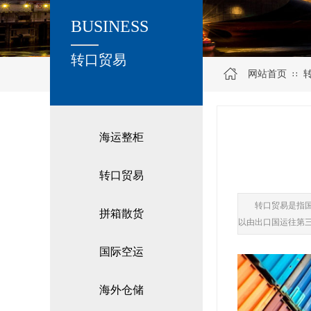
BUSINESS
关于我们
转口贸易
网站首页
∷
海运整柜
转口贸易
转口贸易是指
拼箱散货
以由出口国运往第
国际空运
海外仓储