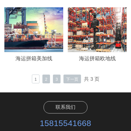
海运拼箱美加线
海运拼箱欧地线
共 3 页
1
2
3
下一页
联系我们
15815541668