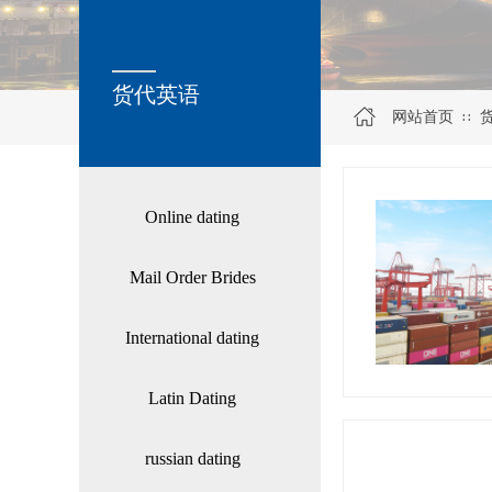
关于我们
货代英语
网站首页
∷
Online dating
Mail Order Brides
International dating
Latin Dating
russian dating