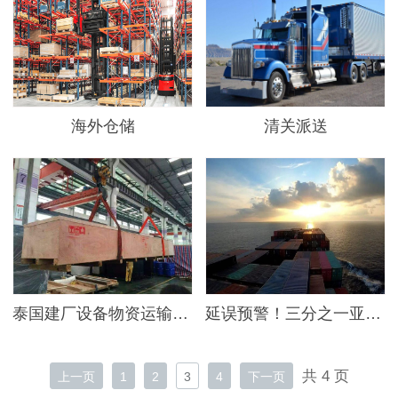
海外仓储
清关派送
泰国建厂设备物资运输项目
延误预警！三分之一亚洲航次将被取消
共 4 页
上一页
1
2
3
4
下一页